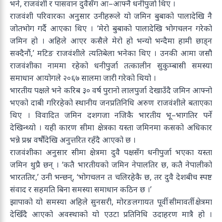
भने, राजवंशी र पासवान दुवैसँग आ–आफ्नै धनीपुर्जा थिए ।
राजवंशी परिवारका अनुसार उनीहरूले यो जमिन बुबाको पालादेखि नै
जोतभोग गर्दै आएका थिए । ‘मेरो बुबाको पालादेखि भोगचलन गरेको
जमिन हो । अहिले आएर कसैले मेरो हो भन्यो भन्दैमा हामी छाड्न
सक्दैनौं,’ मटिङ राजवंशीले त्यतिबेला भनेका थिए । उनकी आमा जसौ
राजवंशीका नाममा रहेको धनीपुर्जा तत्कालीन सुकुम्बासी समस्या
समाधान आयोगले २०६७ सालमा जारी गरेको थियो ।
भारतीय पक्षले भने करिब ३० वर्ष पुरानो लालपुर्जा देखाउँदै जमिन आफ्नो
भएको दाबी गरिरहेको स्थानीय जनप्रतिनिधि अरुण राजवंशीले बताएका
थिए । विवादित जमिन दशगजा नजिकै भारतीय भू–भागतिर पर्ने
देखिन्थ्यो । यही कारण सीमा क्षेत्रका यस्ता जमिनमा कसको अधिकार
भन्ने प्रश्न वर्षौंदेखि अनुत्तरित रहँदै आएको छ ।
राजवंशीका अनुसार सीमा क्षेत्रमा दुवै पक्षसँग धनीपुर्जा भएका यस्ता
जमिन थुप्रै छन् । ‘कतै भारतीयको जमिन नेपालतिर छ, कतै नेपालीको
भारततिर,’ उनी भन्छन्, ‘भोगचलन त चलिरहेकै छ, तर दुवै देशबीच स्पष्ट
संवाद र सहमति बिना समस्या समाधान कठिन छ ।’
झापाको यो समस्या अहिले सुनसरी, मोरङलगायत पूर्वी सीमावर्ती क्षेत्रमा
देखिँदै आएको अवस्थाको यो एउटा प्रतिनिधि उदाहरण मात्रै हो ।