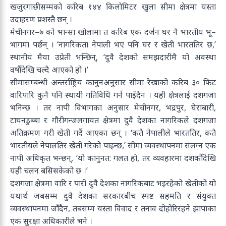
खजुरगाछीसम्मको करिब १४४ किलोमिटर खुला सीमा क्षेत्रमा यस्ता
उदाहरण प्रशस्तै छन् ।
मेचीनगर–७ को भान्सा खोलामा त करिब एक दर्जन घर नै भारतीय भू–
भागमा पर्छन् । ‘नागरिकता नेपाली भए पनि घर र खेती भारततिर छ,’
स्थानीय मैया उप्रेती भन्छिन्, ‘दुवै देशको समझदारीमै यो अवस्था
वर्षौंदेखि चल्दै आएको हो ।’
सीमासम्बन्धी अन्तर्राष्ट्रिय कानुनअनुसार सीमा रेखाको करिब ३० फिट
वारिपारि कुनै पनि स्थायी गतिविधि गर्न पाइँदैन । यही क्षेत्रलाई दशगजा
भनिन्छ । तर नापी विभागका अनुसार मेचीनगर, भद्रपुर, घेराबारी,
टाघनडुब्बा र गौरीगन्जलगायत क्षेत्रमा दुवै देशका नागरिकले दशगजा
अतिक्रमण गरी खेती गर्दै आएका छन् । ‘कतै नेपालीले भारततिर, कतै
भारतीयले नेपालतिर खेती गरेको पाइन्छ,’ सीमा व्यवस्थापनमा संलग्न एक
नापी अधिकृत भन्छन्, ‘यो कानुनत: गलत हो, तर व्यवहारमा दशकौँदेखि
यही चलन बसिसकेको छ ।’
दशगजा क्षेत्रमा वारि र पारी दुवै देशका नागरिकबाट भइरहेको खेतीको यो
यथार्थ जबसम्म दुवै देशका सरकारबीच स्पष्ट सहमति र संयुक्त
व्यवस्थापनमा जाँदैन, तबसम्म यस्ता विवाद र तनाव दोहोरिरहने झापाका
एक सुरक्षा अधिकारीले भने ।