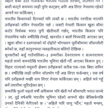
बिहान सबेरै उठेर नजिकका भारतीय गाउँतिर लाग्छन्, जोतभोग गर्न ।
बाली काट्ने समयमा त्यही पुगेर काट्छन् अनि अन्न लिएर नेपालमा रहेको
आफ्नै घर फर्किन्छन् ।
भारतीय किसानको दिनचर्या पनि त्यस्तै छ । भारतीय नागरिक भएपनि
उनीहरूको जमिन नेपालतिर पर्छ । जसरी नेपाली किसान खुला सीमा
काटेर निर्धक्क भारत पुगी खेतीपाती गर्छन्, भारतीय किसान पनि
नेपालभित्र पसेर वर्षौंदेखि रोपाइँ, खनजोत र बाली भित्र्याउँदै आएका छन्
। खुला सीमा र दशगजाको यो दोहोरो भोगचलन पूर्वी सीमामा जीवनशैली
बनेको छ, जहाँ कानुनभन्दा व्यवहारिकता बलियो देखिन्छ ।
सुनसरीको बर्जु गाउँपालिका–३ डम्मरीका देवनारायण र सत्यनारायण
महतो लामो समयदेखि भारतीय भूमिमा खेती गर्दै आएका किसान हुन् ।
विहार राज्यको मधुवनी क्षेत्रमा उनीहरूको करिब एक–एक बिघा जमिन
छ । वर्षौंदेखि त्यही जमिन जोतभोग गर्दै अन्न लिएर फर्कन्छन् । यस वर्ष
पनि उनीहरूले भर्खरै धान लिएर नेपाल फर्किएका छन् । अहिले भने गहुँ
छर्ने तयारीमा जुटिरहेका छन् ।
डम्मरीकै फुलो महतो वर्षौं अघिसम्म पनि खेती गर्न सीमापारि भारत जान्थे
। तर, दुई वर्षअघि भारतीय भूमिमा रहेको आफ्नो खेत बेचिसकेपछि
उनको दैनिकी फेरिएको छ । ‘अहिले पारि जानु पर्दैन,’ महतो भन्छन्,