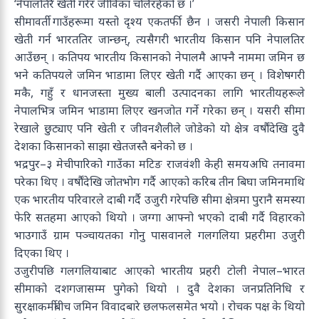
‘नेपालतिरै खेती गरेर जीविका चलिरहेको छ ।’
सीमावर्ती गाउँहरूमा यस्तो दृश्य एकतर्फी छैन । जसरी नेपाली किसान
खेती गर्न भारततिर जान्छन्, त्यसैगरी भारतीय किसान पनि नेपालतिर
आउँछन् । कतिपय भारतीय किसानको नेपालमै आफ्नै नाममा जमिन छ
भने कतिपयले जमिन भाडामा लिएर खेती गर्दै आएका छन् । विशेषगरी
मकै, गहुँ र धानजस्ता मुख्य बाली उत्पादनका लागि भारतीयहरूले
नेपालभित्र जमिन भाडामा लिएर खनजोत गर्ने गरेका छन् । यसरी सीमा
रेखाले छुट्याए पनि खेती र जीवनशैलीले जोडेको यो क्षेत्र वर्षौंदेखि दुवै
देशका किसानको साझा खेतजस्तै बनेको छ ।
भद्रपुर–३ मेचीपारिको गाउँका मटिङ राजवंशी केही समयअघि तनावमा
परेका थिए । वर्षौंदेखि जोतभोग गर्दै आएको करिब तीन बिघा जमिनमाथि
एक भारतीय परिवारले दाबी गर्दै उजुरी गरेपछि सीमा क्षेत्रमा पुरानै समस्या
फेरि सतहमा आएको थियो । जग्गा आफ्नो भएको दाबी गर्दै विहारको
भाउगाउँ ग्राम पञ्चायतका गोनु पासवानले गलगलिया प्रहरीमा उजुरी
दिएका थिए ।
उजुरीपछि गलगलियाबाट आएको भारतीय प्रहरी टोली नेपाल–भारत
सीमाको दशगजासम्म पुगेको थियो । दुवै देशका जनप्रतिनिधि र
सुरक्षाकर्मीबीच जमिन विवादबारे छलफलसमेत भयो । रोचक पक्ष के थियो