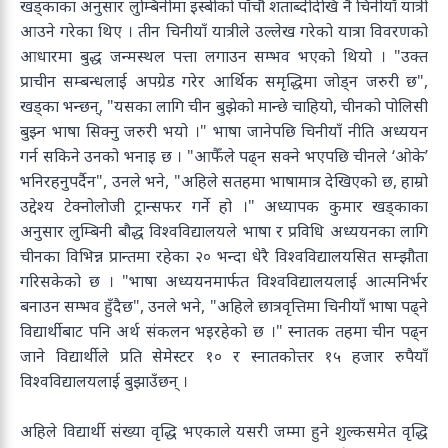
खड्काका अनुसार लुम्बिनीमा इस्बीको पाँचौ शताब्दीदेखि नै चिनीयाँ यात्री
आउने गरेका थिए । तीन चिनीयाँ यात्रीले उल्लेख गरेको यात्रा विवरणको
आधारमा बुद्ध जन्मस्थल पत्ता लगाउन सम्भव भएको थियो । "उक्त
प्राचीन सम्बन्धलाई अपग्रेड गरेर आर्थिक समृद्धिमा जोड्न जरुरी छ",
खड्का भन्छन्, "यसका लागि चीन बुझेको मान्छे चाहियो, चीनको पोलिसी
बुझ्न भाषा सिक्नु जरुरी भयो ।" भाषा जानेपछि चिनीयाँ नीति अध्ययन
गर्न सकिने उनको भनाइ छ । "आफैँले पढ्न सक्ने भएपछि चीनले ‘ओके’
भनिरहनुपर्दैन", उनले भने, "अहिले सतहमा भाषामात्र देखिएको छ, हाम्रो
उद्देश्य टेक्नोलोजी ट्रान्सफर गर्ने हो ।" अध्यापक कुमार खड्काका
अनुसार लुम्बिनी बौद्ध विश्वविद्यालयले भाषा र प्रविधि अध्ययनका लागि
चीनका विभिन्न प्रान्तमा रहेका २० भन्दा धेरै विश्वविद्यालयसित सम्झौता
गरिसकेको छ । "भाषा अध्ययनमार्फत विश्वविद्यालयलाई आत्मनिर्भर
बनाउन सम्भव हुँदैछ", उनले भने, "अहिले छात्रवृत्तिमा चिनीयाँ भाषा पढ्ने
विद्यार्थीबाट पनि अर्थ संकलन भइरहेको छ ।" स्नातक तहमा चीन पढ्न
जाने विद्यार्थीले प्रति सेमेस्टर १० र स्नातकोत्तर १५ हजार रुपैयाँ
विश्वविद्यालयलाई बुझाउँछन् ।
अहिले विद्यार्थी संख्या वृद्धि भएकाले यसरी जम्मा हुने शुल्कसमेत वृद्धि