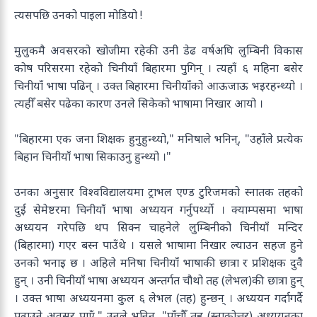
त्यसपछि उनको पाइला मोडियो !
मुलुकमै अवसरको खोजीमा रहेकी उनी डेढ वर्षअघि लुम्बिनी विकास
कोष परिसरमा रहेको चिनीयाँ बिहारमा पुगिन् । त्यहाँ ६ महिना बसेर
चिनीयाँ भाषा पढिन् । उक्त बिहारमा चिनीयाँको आऊजाऊ भइरहन्थ्यो ।
त्यहीँ बसेर पढेका कारण उनले सिकेको भाषामा निखार आयो ।
"बिहारमा एक जना शिक्षक हुनुहुन्थ्यो," मनिषाले भनिन्, "उहाँले प्रत्येक
बिहान चिनीयाँ भाषा सिकाउनु हुन्थ्यो ।"
उनका अनुसार विश्वविद्यालयमा ट्राभल एण्ड टुरिजमको स्नातक तहको
दुई सेमेष्टरमा चिनीयाँ भाषा अध्ययन गर्नुपर्थ्यो । क्याम्पसमा भाषा
अध्ययन गरेपछि थप सिक्न चाहनेले लुम्बिनीको चिनीयाँ मन्दिर
(बिहारमा) गएर बस्न पाउँथे । यसले भाषामा निखार ल्याउन सहज हुने
उनको भनाइ छ । अहिले मनिषा चिनीयाँ भाषाकी छात्रा र प्रशिक्षक दुवै
हुन् । उनी चिनीयाँ भाषा अध्ययन अन्तर्गत चौथो तह (लेभल)की छात्रा हुन्
। उक्त भाषा अध्ययनमा कुल ६ लेभल (तह) हुन्छन् । अध्ययन गर्दागर्दै
पढाउने अवसर पाएँ," उनले भनिन्, "पाँचौँ तह (स्नाकोत्तर) अध्ययनका