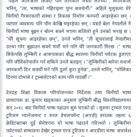
"पहिले अलिअलि सिक्दा पनि जानकार जस्तो लाग्थ्यो", स्मारिकाले
भनिन्, "तर, भाषाको गहिराइमा पुग्न सक्थेनौँ।" अहिले मुलुकमा धेरे
चिनीयाँ गैरसरकारी संस्था र विकास निर्माण कम्पनी आइरहेका छन् ।
व्यापार व्यवसाय पनि चीन केन्द्रित भइरहेका छन् । यस्तो बेला नेपालीले नै
चिनीयाँ भाषा बुझ्न र बोल्न सक्ने भएमा सजिलो हुने उनको भनाइ छ ।
"धेरै सूचना आइरहेका छन्", उनले भनिन्, "ती सूचनालाई नेपालीमा
उल्था गरेर बुझाउन सक्ने भयौँ भने पनि धेरै जानकारी मिल्छ ।" भाषा
सिकेपछि लुम्बिनी र आसपासका बौद्ध स्थलमा चिनीयाँ पर्यटक डुलाएर
पनि जीविकोपार्जन गर्न सकिने उनले बताइन् । "लुम्बिनीको बारेमा यथार्थ
जानकारी दिन सक्यौँ भने पनि ठूलो कुरा हुनेछ", उनले भनिन्, "भोलिका
दिनमा दोभासे र ट्रान्सलेटरको काम पनि पाउछौँ ।"
देवदह शिक्षा विकास परियोजनाका निर्देशक तथा चिनीयाँ भाषा
प्राध्यापक डा. कुमार खड्काका अनुसार लुम्बिनी बौद्ध विश्वविद्यालयमा
सन् २०१८ बाट चिनीयाँ भाषा पढाउन सुरु भएको हो । सुरुमा ट्राभल एण्ड
टुरिजम म्यानेजमन्ट र रुरल डेभलपमेन्ट (आरडी) स्नातक तहमा ६
क्रेडिटबराबर दुई सेमेष्टरमा यो भाषा पढाउने गरिन्थ्यो । लुम्बिनीमा
पर्यटनको सम्भावना देखेर ट्राभल एण्ड टुरिजम र आरडीमा भाषा समावेश