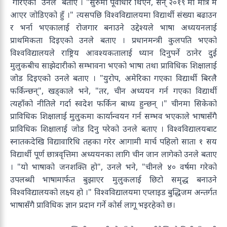
गरिएको उनले बताए । "सुरुमा पूर्वाधार थिएन, सन् २०१९ मा मात्र म
आएर जोडिएको हुँ ।" त्यसपछि विश्वविद्यालयमा विद्यार्थी संख्या बढाउन
र भर्ना भएकालाई रोजगार बनाउने उद्देश्यले भाषा अध्ययनलाई
प्राथमिकता दिइएको उनले बताए । प्रधानमन्त्री कुलपति भएको
विश्वविद्यालयले राष्ट्रिय आवश्यकतालाई ध्यान दिनुपर्ने ठानेर दुई
मुलुकबीच साझेदारीको सम्भावना भएको भाषा तथा प्राविधिक शिक्षालाई
जोड दिइएको उनले बताए । "युरोप, अमेरिका गएका विद्यार्थी बिरलै
फर्किन्छन्", खड्काले भने, "तर, चीन अध्ययन गर्न गएका विद्यार्थी
त्यहाँको नीतिले गर्दा स्वदेश फर्किन बाध्य हुन्छन् ।" चीनमा सिकेको
प्राविधिक शिक्षालाई मुलुकमा कार्यान्वयन गर्न सम्भव भएकाले भाषासँगै
प्राविधिक शिक्षालाई जोड दिनु परेको उनले बताए । विश्वविद्यालयबाट
स्नातकदेखि विद्यावारिधि तहका गरेर आगामी मार्च पहिलो साता १ सय
विद्यार्थी पूर्ण छात्रवृत्तिमा अध्ययनका लागि चीन जान लागेको उनले बताए
। "यो भाषाको जनशक्ति हो", उनले भने, "चीनले ४० वर्षमा गरेको
उपलब्धी भाषामार्फत बुझाएर मुलुकलाई छिटो समृद्ध बनाउने
विश्वविद्यालयको लक्ष्य हो ।" विश्वविद्यालयमा एप्लाइड बुद्धिजम अन्तर्गत
भाषासँगै प्राविधिक ज्ञान प्रदान गर्ने कोर्स लागू भइरहेको छ।