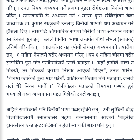
बौद्ध विश्वविद्यालयबाट ट्राभल एण्ड टुरिजम म्यानेजम्यान्टमा स्नातक पूरा
गरिन् । उक्त विषय अध्ययन गर्ने क्रममा दुइटा सेमेष्टरमा चिनीयाँ भाषा
पढिन् । स्नातकपछि के अध्ययन गर्ने ? मनमा कुरा खेलिरहेका बेला
प्राध्यापक डा. कुमार खड्काले उनलाई चिनीयाँ भाषामै थप अध्ययन गर्न
हौसला दिए । त्यसपछि औपचारिक रूपमा चिनीयाँ भाषा अध्ययन गरेको
स्मारिकाले सुनाइन् । उनले चिनीयाँ भाषा अन्तर्गत चौथो लेभल (स्नातक)
उत्तिर्ण गरिसकिन् । स्नातकोत्तर तह (पाँचौ लेभल) अध्ययनको तयारीमा
छन् । ६ महिना नेपालमै बसेर अध्ययन गरिन् । थप ६ महिना चीनमा बसेर
इन्टर्नसिप पूरा गरेर फर्किसकेको उनले बताइन् । "यहाँ हामीले भाषा त
सिक्यौँ, तर सिकेको कुरामा निखार आएको थिएन", उनले भनिन्,
"चीनमा कोर्सको कुरा मात्र पढेनौँ, अतिरिक्त किताब पनि पढाइयो, जसले
गर्दा धेरै सिक्न पायौँ ।" चिनीयाँहरू पढाइको विषयमा गम्भीर हुने
भएकाले गहन अध्ययनमा मद्दत मिलेको उनले बताइन् ।
अहिले स्मारिकाले पनि चिनीयाँ भाषा पढाइरहेकी छन् । उनी लुम्बिनी बौद्ध
विश्वविद्यालयमै स्नातकोत्तर तहमा सञ्चालनमा आएको ‘चाइनीज
ट्रान्सलेसन एन्ड इन्टरप्रिटेसन’ पहिलो ब्याचकी छात्रा पनि हुन् ।