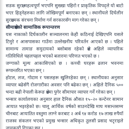
सडक सुरक्षा महत्वपूर्ण भएपनि सुख्खा पहिरो र प्राकृतिक विपद्ले यो बाटो
भएर हिड्नेहरुका लागि जोखिमपूर्ण बनाएका छन् । स्थानीयले दिर्घलीन
सुरक्षात्मक संरचना निर्माण गर्न सरकारसँग माग गरेका छन् ।
सीमाक्षेत्रको सामाजिक रूपान्तरण
यस नाकाको दिर्घकालीन सञ्चालनमा केही कठिनाई देखिएपनि यसले
टिमुरे र आसपासका गाउँमा उल्लेखनीय परिवर्तन आएको छ । पहिले
सामान्य तामाङ समुदायको बसोबास रहेको क्षेत्र अहिले व्यापारिक
गतिविधिले चहलपहल भएको बजारमा परिणत भएको छ ।
जग्गाको मूल्य आकासिएको छ । कच्ची घरहरू ढलान भवनमा
रूपान्तरित भएका छन् ।
होटल, लज, गोदाम र पसलहरू खुलिरहेका छन् । स्थानीयका अनुसार
व्यापार बढेसँगै रोजगारीका अवसर पनि बढेका छन् । अहिले दैनिक ५००
भन्दा बढी नेपाली केरूङ क्षेत्रमा पुगेर सीमापार व्यापार गर्ने गरेका छन् ।
भन्सार कार्यालयका अनुसार हाल दैनिक औसत १५–२० कन्टेनर सामान
आयात भइरहेको छ। चालू आर्थिक वर्षको साउनदेखि माघ मसान्तसम्म
चीनबाट आयातित वस्तुमा लाग्ने करबाट २ अर्ब ९४ करोड १७ लाख रुपैयाँ
राजस्व संकलन भएको प्रमुख भन्सार अधिकृत तुलसी प्रसाद भटृराइले
जानकारी दिएका छन् ।