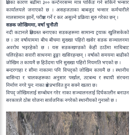
क्षतिका कारण बढीमा ३०० कन्टेनरसम्म मात्र पार्किङ गर्न सकिने भन्सार
कार्यालयले जनाएको छ । असहजताका बाबजुद भन्सार कर्मचारीले
मालसामान झार्ने, परीक्षण गर्ने र कर असुल्ने प्रक्रिया सुरु गरेका छन् ।
सडक जोखिममा,
वर्षा चुनौती
नदी कटानले क्षतिग्रस्त बनाएका सडकहरूमा सामान्य ट्रयाक खुलिसकेको
छ । तर वर्षायाममा बीच बीचमा सुख्खा पहिरो खसेर सडक सञ्चालनमा
अवरोध भइरहेको छ । यस सडकखण्डको केही ठाउँमा माथिबाट
चलिरहेका सवारी साधनमा ढुङ्गा खसिरहन्छन् । वर्षाको समयमा बाढीको
जोखिम त कायमै छ हिउँदमा पनि सुख्खा पहिरो नियमति भएको छ ।
बन्दरगाहा र सीमा नाकामा पनि विपद्को जोखिम कायमै छ । स्थानीय
बासिन्दा र चालकहरूका अनुसार पर्खाल, तटबन्ध र स्थायी संरचना
निर्माण नगरे पुन: नाका क्षेत्र प्रभावित हुन सक्ने खतरा छ।
विपद् जोखिमलाई सम्बोधन गरेर नाका सञ्चालनलाई दिर्घकालीन बनाउन
सरकारले ठोस योजना सार्वजनिक नगरेको स्थानीयको गुनासो छ ।