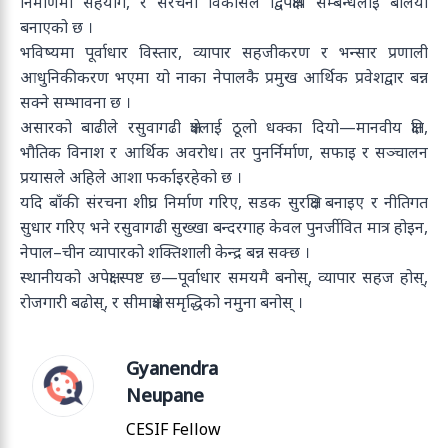
निर्माणमा सहयोग, र संरचना विकासले द्विपक्षीय सम्बन्धलाई बलियो
बनाएको छ ।
भविष्यमा पूर्वाधार विस्तार, व्यापार सहजीकरण र भन्सार प्रणाली
आधुनिकीकरण भएमा यो नाका नेपालकै प्रमुख आर्थिक प्रवेशद्वार बन्न
सक्ने सम्भावना छ ।
असारको बाढीले रसुवागढी क्षेत्रलाई ठूलो धक्का दियो—मानवीय क्षति,
भौतिक विनाश र आर्थिक अवरोध। तर पुनर्निर्माण, सफाइ र सञ्चालन
प्रयासले अहिले आशा फर्काइरहेको छ ।
यदि बाँकी संरचना शीघ्र निर्माण गरिए, सडक सुरक्षित बनाइए र नीतिगत
सुधार गरिए भने रसुवागढी सुख्खा बन्दरगाह केवल पुनर्जीवित मात्र होइन,
नेपाल–चीन व्यापारको शक्तिशाली केन्द्र बन्न सक्छ ।
स्थानीयको अपेक्षा स्पष्ट छ—पूर्वाधार समयमै बनोस्, व्यापार सहज होस्,
रोजगारी बढोस्, र सीमाक्षेत्र समृद्धिको नमुना बनोस् ।
Gyanendra
Neupane
CESIF Fellow