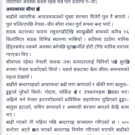
तयारीको अवस्था कस्तो रहेछ भन्ने पनि उजागर ग–यो।
अस्तब्यस्त सीमा क्षेत्र
बाढीले व्यापारिक आवतजावतको मुख्य संरचना मितेरी पुल नै बगायो ।
पुल भत्किएपछि नेपाल–चीन सीमा नाका पूर्ण रूपमा बन्द भयो ।
सडक कटानका कारण रसुवागढीदेखि स्याफ्रुबेँसी सम्मको करिब १६
किलोमिटर सडक विभिन्न स्थानमा भासियो । कतिपय ठाउँमा मानिस
हिँड्नसमेत नसक्ने अवस्था बनेपछि सुरक्षाकर्मीले डोरी टाँगेर मानिस वारपार
गराएका थिए ।
सीमापार रहेका नेपाली चालक तथा कामदारलाई चिनियाँ पक्षले सुरक्षित
रूपमा नेपाल फर्काएको थियो । यसले संकटका बेला सीमा–समन्वयको
महत्व देखायो ।
बाढीले बन्दरगाहको आधाभन्दा बढी भाग बगाएको र बाँकी भाग बालुवा–
ढुङ्गाले पुरेको थियो। गोदाम, पार्किङ क्षेत्र र उपकरणहरू क्षतिग्रस्त भए।
अहिले भने नेपाल इन्टरमोडलको प्राविधिक सहयोगमा थुप्रिएको ढुङ्गा–
बालुवा हटाउने, जमिन सम्याउने र अस्थायी संरचना बनाउने केहि काम
भए ।
बाढी गएको नौ महिना पछि बन्दरगाह सञ्चालन गरिएको छ । ५००
कन्टेनर अट्ने क्षमता भएको बन्दरगाह निर्माण गरिएको भएपनि बाढीको