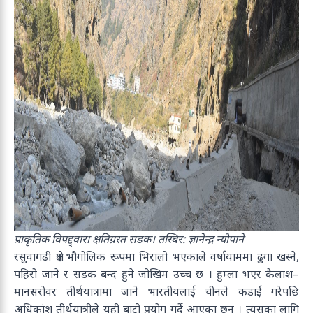
प्राकृतिक विपद्द्वारा क्षतिग्रस्त सडक। तस्बिर: ज्ञानेन्द्र न्यौपाने
रसुवागढी क्षेत्र भौगोलिक रूपमा भिरालो भएकाले वर्षायाममा ढुंगा खस्ने,
पहिरो जाने र सडक बन्द हुने जोखिम उच्च छ । हुम्ला भएर कैलाश–
मानसरोवर तीर्थयात्रामा जाने भारतीयलाई चीनले कडाई गरेपछि
अधिकांश तीर्थयात्रीले यही बाटो प्रयोग गर्दै आएका छन् । त्यसका लागि