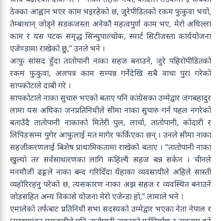
ठेक्का आह्वान भएर काम भइरहेको छ, जुरेपीडितको रकम फुकुवा भयो,
तेम्बाथान् जोड्ने सडकजस्ता अनेकौ महत्वपुर्ण काम भए, मेरो अघिल्ला
काम र यस पटक समृद्ध सिन्धुपाल्चोक, स्मार्ट सिटीजस्ता कार्ययोजना
एजेण्डामा राखेको छु,” उनले भने ।
आफु सांसद हुँदा तातोपानी नाका सहज बनाउने, जुरे पहिरोपीडितको
रकम फुकुवा, अलपत्र काम सम्पन्न गर्नेदेखि सबै वाचा पुरा गरेको
सापकोटाले दाबी गरे ।
सापकोटाले नाका सुचारु भएको बताए पनि कांग्रेसका उम्मेद्वार जंगबहादुर
लामा यस अघिका जनप्रतिनिधीले सीमा नाका सुचारु गर्न पहल नगरेको
बताउँदै तातोपानी नाकाको मितेरी पुल, लार्चा, तातोपानी, कोदारी र
लिपिङसम्म पुगेर आफुलाई मत मागेर फर्किएका छन् । उनले सीमा नाका
सहजीकरणलाई बिशेष प्राथामिकतामा राखेको बताए । “तातोपानी नाका
खुल्यो तर सर्वसाधारणका लागि कहिल्यै सहज बन्न सकेन । चीनले
मनमौजी ढङ्गले नाका बन्द गरिदिँदा यँहाका व्यवसायीले अहिले सास्ती
व्यहोरिरहनु परेको छ, त्यसकारण नाका अझ सहज र व्यवस्थित बनाउने
जोडसहित अन्य विकासे योजना मेरो एजेन्डा हो,” लामाले भने ।
एमालेको तर्फबाट प्रतिनिधी सभा सदस्यको उम्मेद्वार भएका नेता नेपाल र