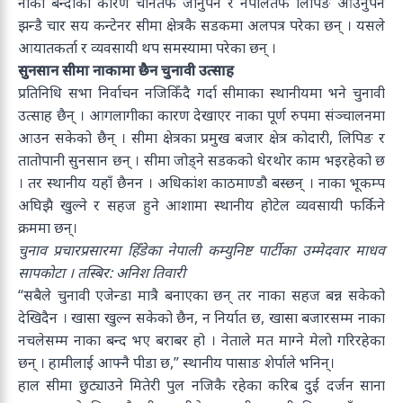
नाका बन्दीका कारण चीनतर्फ जानुपर्ने र नेपालतर्फ लिपिङ आउनुपर्ने
झन्डै चार सय कन्टेनर सीमा क्षेत्रकै सडकमा अलपत्र परेका छन् । यसले
आयातकर्ता र व्यवसायी थप समस्यामा परेका छन् ।
सुनसान सीमा नाकामा छैन चुनावी उत्साह
प्रतिनिधि सभा निर्वाचन नजिकिँदै गर्दा सीमाका स्थानीयमा भने चुनावी
उत्साह छैन् । आगलागीका कारण देखाएर नाका पूर्ण रुपमा संञ्चालनमा
आउन सकेको छैन् । सीमा क्षेत्रका प्रमुख बजार क्षेत्र कोदारी, लिपिङ र
तातोपानी सुनसान छन् । सीमा जोड्ने सडकको धेरथोर काम भइरहेको छ
। तर स्थानीय यहाँ छैनन । अधिकांश काठमाण्डौ बस्छन् । नाका भूकम्प
अघिझै खुल्ने र सहज हुने आशामा स्थानीय होटेल व्यवसायी फर्किने
क्रममा छन्।
चुनाव प्रचारप्रसारमा हिँडेका नेपाली कम्युनिष्ट पार्टीका उम्मेदवार माधव
सापकोटा । तस्बिर: अनिश तिवारी
“सबैले चुनावी एजेन्डा मात्रै बनाएका छन् तर नाका सहज बन्न सकेको
देखिदैन । खासा खुल्न सकेको छैन, न निर्यात छ, खासा बजारसम्म नाका
नचलेसम्म नाका बन्द भए बराबर हो । नेताले मत माग्ने मेलो गरिरहेका
छन् । हामीलाई आफ्नै पीडा छ,” स्थानीय पासाङ शेर्पाले भनिन्।
हाल सीमा छुट्याउने मितेरी पुल नजिकै रहेका करिब दुई दर्जन साना