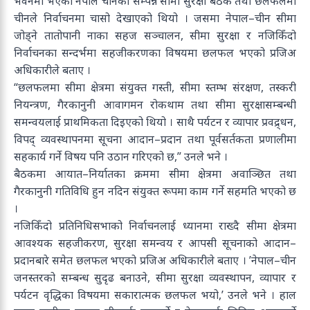
भवनमा भएको नेपाल चीनको सम्पन्न सीमा सुरक्षा बैठक तथा छलफलमा
चीनले निर्वाचनमा चासो देखाएको थियो । जसमा नेपाल–चीन सीमा
जोड्ने तातोपानी नाका सहज सञ्चालन, सीमा सुरक्षा र नजिकिँदो
निर्वाचनका सन्दर्भमा सहजीकरणका विषयमा छलफल भएको प्रजिअ
अधिकारीले बताए ।
“छलफलमा सीमा क्षेत्रमा संयुक्त गस्ती, सीमा स्तम्भ संरक्षण, तस्करी
नियन्त्रण, गैरकानुनी आवागमन रोकथाम तथा सीमा सुरक्षासम्बन्धी
समन्वयलाई प्राथमिकता दिइएको थियो । साथै पर्यटन र व्यापार प्रवद्र्धन,
विपद् व्यवस्थापनमा सूचना आदान–प्रदान तथा पूर्वसर्तकता प्रणालीमा
सहकार्य गर्ने विषय पनि उठान गरिएको छ,” उनले भने ।
बैठकमा आयात–निर्यातका क्रममा सीमा क्षेत्रमा अवाञ्छित तथा
गैरकानुनी गतिविधि हुन नदिन संयुक्त रूपमा काम गर्ने सहमति भएको छ
।
नजिकिँदो प्रतिनिधिसभाको निर्वाचनलाई ध्यानमा राख्दै सीमा क्षेत्रमा
आवश्यक सहजीकरण, सुरक्षा समन्वय र आपसी सूचनाको आदान–
प्रदानबारे समेत छलफल भएको प्रजिअ अधिकारीले बताए । ’नेपाल–चीन
जनस्तरको सम्बन्ध सुदृढ बनाउने, सीमा सुरक्षा व्यवस्थापन, व्यापार र
पर्यटन वृद्धिका विषयमा सकारात्मक छलफल भयो,’ उनले भने । हाल