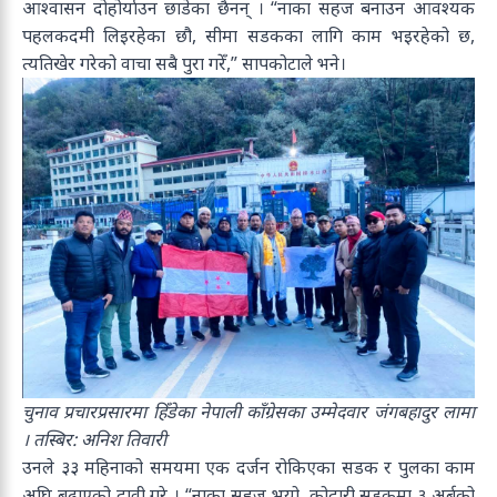
आश्वासन दोहोर्याउन छाडेका छैनन् । “नाका सहज बनाउन आवश्यक
पहलकदमी लिइरहेका छौ, सीमा सडकका लागि काम भइरहेको छ,
त्यतिखेर गरेको वाचा सबै पुरा गरेँ,” सापकोटाले भने।
चुनाव प्रचारप्रसारमा हिँडेका नेपाली काँग्रेसका उम्मेदवार जंगबहादुर लामा
। तस्बिर: अनिश तिवारी
उनले ३३ महिनाको समयमा एक दर्जन रोकिएका सडक र पुलका काम
अघि बढाएको दावी गरे । “नाका सहज भयो, कोदारी सडकमा ३ अर्बको