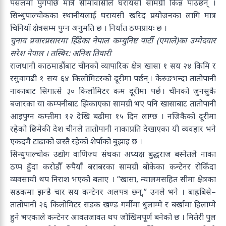
पसलमा पुगेपछि मात्रै सीमावासीले घरायसी सामग्री किन्न पाउँछन् ।
सिन्धुपाल्चोकका स्थानीयलाई घरायसी खरिद प्रयोजनका लागि मात्र
चिनियाँ क्षेत्रसम्म पुग्न अनुमति छ । निर्यात ठप्पप्रायः छ ।
चुनाव प्रचारप्रसारमा हिँडेका नेपाल कम्युनिष्ट पार्टी (एमाले)का उम्मेदवार
सरेश नेपाल । तस्बिर: अनिश तिवारी
राजधानी काठमाडौंबाट चीनको व्यापारिक क्षेत्र खासा १ सय २४ किमि र
रसुवागढी १ सय ६४ किलोमिटरको दूरीमा पर्छन् । केरुङभन्दा तातोपानी
नाकाबाट सिगात्से ३० किलोमिटर कम दूरीमा पर्छ । चीनको जुनसुकै
बजारका या कम्पनीबाट झिकाएका सामग्री भए पनि खासाबाट तातोपानी
आइपुग्न कम्तीमा १२ देखि बढीमा १५ दिन लाग्छ । नजिकैको दूरीमा
रहेको छिमेकी देश चीनले तातोपानी नाकाप्रति देखाएका यी व्यवहार भने
एकदमै टाढाको जस्तै रहेको शेर्पाको बुझाइ छ ।
सिन्धुपाल्चोक उद्योग वाणिज्य संघका अध्यक्ष बुद्धराज बस्नेतले नाका
ठप्प हुँदा करोडौँ रुपैयाँ बराबरका सामग्री बोकेका कन्टेनर रोकिँदा
व्यवसायी थप निराश भएकोे बताए । “खासा, न्यालमसहित सीमा क्षेत्रका
सडकमा झन्डै चार सय कन्टेनर अलपत्र छन्,” उनले भने । बाह्रबिसे–
तातोपानी २६ किलोमिटर सडक खण्ड गर्मीमा धुलाम्मे र बर्खामा हिलाम्मे
हुने भएकाले कन्टेनर आवतजावत थप जोखिमपूर्ण बनेको छ । मितेरी पुल