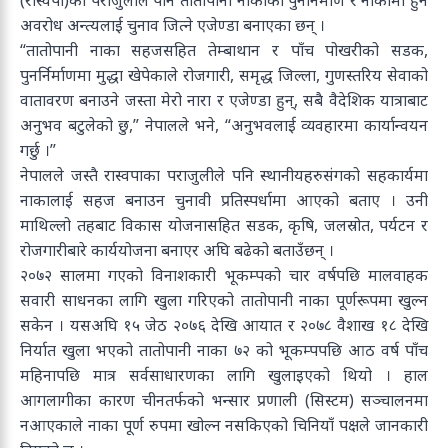
(रास्वपा)का पराजुलीले पनि तातोपानी नाकाको पुर्ननिर्माण र नाकामा हुने
अवरोध अन्त्यलाई चुनाव जित्ने एजेण्डा बनाएका छन् ।
“तातोपानी नाका सहजसहित तेम्बाथान र पाँच पोखरीको सडक,
पुनर्निर्माणमा मुद्धा खेपेकाले रोजगारी, समृद्ध जिल्ला, गुणस्तरिय सेवाको
वातावरण बनाउने जस्ता मेरो नारा र एजेण्डा हुन्, सबै वैदेशिक यात्राबाट
अनुभव बटुलेको छु,” नेपालले भने, “अनुभवलाई व्यवहारमा कार्यान्वयन
गर्छु ।”
नेपालले जस्तै रास्वपाका पराजुलीले पनि स्थानीयहरुसंगको सहकार्यमा
नाकालाई सहज बनाउन चुनावी प्रतिस्पर्धामा आएको बताए । उनी
माथिल्लो तहबाट विकास योजनासहित सडक, कृषि, जलस्रोत, पर्यटन र
रोजगारीबारे कार्ययोजना बनाएर अघि बढेको बताउँछन् ।
२०७२ सालमा गएको विनाशकारी भूकम्पको चार वर्षपछि मालवाहक
सवारी साधनका लागि खुला गरिएको तातोपानी नाका पूर्णरूपमा खुल्न
सकेन । यसअघि १५ जेठ २०७६ देखि आयात र २०७८ वैशाख १८ देखि
निर्यात खुला भएको तातोपानी नाका ७२ को भूकम्पपछि आठ वर्ष पाँच
महिनापछि मात्र सर्वसाधारणका लागि खुलाइएको थियो । हाल
आगलागीका कारण चीनतर्फको भन्सार प्रणाली (सिस्टम) सञ्चालनमा
नआएकाले नाका पूर्ण रुपमा खोल्न नसकिएको चिनियाँ पक्षले जानकारी