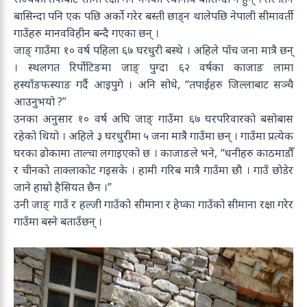
बासिन्दा पनि एक पछि अर्को गरेर बस्ती छाड्न थालेपछि नेपाली सीमावर्ती
गाउँहरु मानवविहीन बन्दै गएका छन् ।
जाङ् गाउँमा १० वर्ष पहिला ६७ घरधुरी बस्थे । अहिले पाँच जना मात्रै छन्
। स्थलगत रिर्पोटिङमा जाङ् पुग्दा ६२ वर्षका काजाङ लामा
हस्याँङफस्याङ गर्दै आइपुगे । अनि सोधे, “तपाईहरु जिल्लाबाट सञ्चै
आउनुभयो ?”
उनका अनुसार १० वर्ष अघि जाङ् गाउँमा ६७ घरपरिवारको बसोबास
रहेको थियो । अहिले ३ घरधुरीमा ५ जना मात्रै गाउँमा छन् । गाउँमा प्रत्येक
घरका ढोकामा ताल्चा लगाइएको छ । काजाङले भने, “धनीहरु काठमाडौँ
र चीनको ताक्लाकोट गइसके । हामी गरिब मात्रै गाउँमा छौ । गाउँ छोडेर
जाने हाम्रो हैसियत छैन ।”
उनी जाङ् गाउँ र हल्जी गाउँको सीमाना र हेप्का गाउँको सीमाना रक्षा गरेर
गाउँमा बस्ने बताउँछन् ।