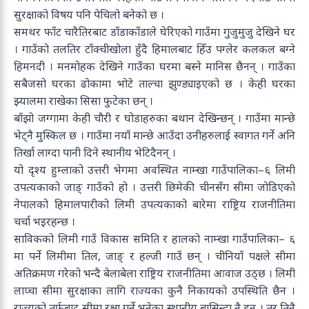
सुरक्षाको विषय पनि पेचिलो बनेको छ ।
समथर फाँट चारैतिरबाट डाँडाकाँडाले घेरिएको गाउँमा गुजुमुजु देखिने घर
। गाउँको तलतिर टाँक्चीखोला हुँदै हिमालबाट हिँउ पग्लेर कलकल बग्ने
हिमनदी । मनमोहक देखिने गाउँका घरमा बस्ने मानिस छैनन् । गाउँका
सबैजसो घरका ढोकामा भोटे ताल्चा झुण्ड्याइएको छ । केही घरका
झ्यालमा राखेका सिसा फुटेका छन् ।
बाँझो जग्गामा केही चौरी र घोडाहरुका बथान देखिन्छन् । गाउँमा मान्छे
भेट्नै मुस्किल छ । गाउँमा नयाँ मान्छे आउँदा उनीहरुलाई स्वागत गर्ने अनि
तिर्खा लाग्दा पानी दिने स्थानीय भेटिदैनन् ।
यो दृश्य हुम्लाको उत्तरी भेगमा अवस्थित नाम्खा गाउँपालिका–६ लिमी
उपत्यकाको जाङ् गाउँको हो । उत्तरी छिमेकी चीनसँग सीमा जोडिएको
नेपालको हिमालपारीको लिमी उपत्यकाको बारेमा राष्ट्रिय राजनीतिमा
चर्चा भइरहन्छ ।
साविकको लिमी गाउँ विकास समिति र हालको नाम्खा गाउँपालिका– ६
मा पर्ने लिमीमा तिल, जाङ् र हल्जी गाउँ छन् । चीनियाँ पक्षले सीमा
अतिक्रमण गरेको भन्दै बेलाबेला राष्ट्रिय राजनीतिमा आवाज उठ्छ । लिमी
लाप्चा सीमा सुरक्षाका लागि राज्यका कुनै निकायको उपस्थिति छैन ।
राज्यको तर्फबाट सीमा रक्षा गर्ने भनेका स्थानीय बासिन्दा नै हुन् । तर तिनै