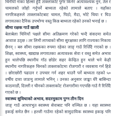
चिनीयाँ नाका हिल्सा हुँदै ताक्लाकोट पुगेर किनेर अत्यावश्यक नुन, तेल र
चामलको जोहो गर्नुपर्ने बाध्यता रहेको लामाले बताए । यहाँका
नागरिकहरुले ताक्लाकोटबाट चामल, पिठो, मैदा, भोटे चिया र घिउ
लगायतका दैनिक उपभोग्य वस्तु किन्न बाध्यता रहेको उनको भनाई छ ।
सीमा रक्षक गाउँ खाली
बेलाबेला चिनियाँ पक्षले सीमा अतिक्रमण गरेको भन्दै संसदमा समेत
आवाज उठ्छ । तर लिमी लाप्चाको सीमा सुरक्षाका लागि राज्यका निकाय
छैनन् । बरु सीमा रक्षकका रुपमा रहेका जाङ् गाउँ रित्तिँदै गएको छ ।
शिक्षा, स्वास्थ्य, खाद्यान्न लगायतका अत्यावश्क सेवा र वस्तु समेत अभाव
हुन थालेपछि स्थानीय गाँउ छोडेर सहर केन्द्रित हुन थाले भने केही
स्थानीय नागरिकहरु चिनको ताक्लाकोटमा रोजगारी र व्यवसाय गर्न हिडे
। छोराछोरी पढाउन र उपचार गर्न शहर धाउनै पर्ने बाध्यता रहको ५०
वर्षीय दावा जाङमु लामाले भनिन् । उनका अनुसार जाङ्का धेरै बासिन्दा
काठमाडौं, दिल्ली र चीनको ताक्लाकोट रोजगारीमा गएपछि गाउँ नै रित्तिँदै
गएको छ ।
स्वास्थ्य सुविधाको अभाव,
सदरमुकाम पुग्न तीन दिन
जाङ् गाउँ आधारभुत स्वास्थ्य सेवाबाट पनि वञ्चित छ । यहा स्वास्थ्य
इकाई समेत छैन । हल्जी गाउँमा रहेको सामुदायिक स्वास्थ्य इकाइ पनि