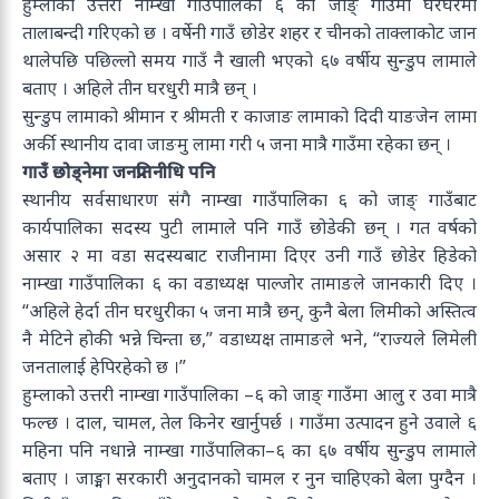
हुम्लाको उत्तरी नाम्खा गाउँपालिका ६ को जाङ् गाउँमा घरघरमा
तालाबन्दी गरिएको छ । वर्षेनी गाउँ छोडेर शहर र चीनको ताक्लाकोट जान
थालेपछि पछिल्लो समय गाउँ नै खाली भएको ६७ वर्षीय सुन्डुप लामाले
बताए । अहिले तीन घरधुरी मात्रै छन् ।
सुन्डुप लामाको श्रीमान र श्रीमती र काजाङ लामाको दिदी याङजेन लामा
अर्की स्थानीय दावा जाङमु लामा गरी ५ जना मात्रै गाउँमा रहेका छन् ।
गाउँ छोड्नेमा जनप्रतिनीधि पनि
स्थानीय सर्वसाधारण संगै नाम्खा गाउँपालिका ६ को जाङ् गाउँबाट
कार्यपालिका सदस्य पुटी लामाले पनि गाउँ छोडेकी छन् । गत वर्षको
असार २ मा वडा सदस्यबाट राजीनामा दिएर उनी गाउँ छोडेर हिडेको
नाम्खा गाउँपालिका ६ का वडाध्यक्ष पाल्जोर तामाङले जानकारी दिए ।
“अहिले हेर्दा तीन घरधुरीका ५ जना मात्रै छन्, कुनै बेला लिमीको अस्तित्व
नै मेटिने होकी भन्ने चिन्ता छ,” वडाध्यक्ष तामाङले भने, “राज्यले लिमेली
जनतालाई हेपिरहेको छ ।”
हुम्लाको उत्तरी नाम्खा गाउँपालिका –६ को जाङ् गाउँमा आलु र उवा मात्रै
फल्छ । दाल, चामल, तेल किनेर खार्नुपर्छ । गाउँमा उत्पादन हुने उवाले ६
महिना पनि नधान्ने नाम्खा गाउँपालिका–६ का ६७ वर्षीय सुन्डुप लामाले
बताए । जाङ्मा सरकारी अनुदानको चामल र नुन चाहिएको बेला पुग्दैन ।