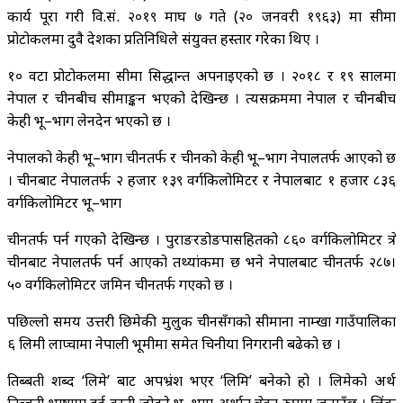
कार्य पूरा गरी वि.सं. २०१९ माघ ७ गते (२० जनवरी १९६३) मा सीमा
प्रोटोकलमा दुवै देशका प्रतिनिधिले संयुक्त हस्ताक्षर गरेका थिए ।
१० वटा प्रोटोकलमा सीमा सिद्धान्त अपनाइएको छ । २०१८ र १९ सालमा
नेपाल र चीनबीच सीमाङ्कन भएको देखिन्छ । त्यसक्रममा नेपाल र चीनबीच
केही भू–भाग लेनदेन भएको छ ।
नेपालको केही भू–भाग चीनतर्फ र चीनको केही भू–भाग नेपालतर्फ आएको छ
। चीनबाट नेपालतर्फ २ हजार १३९ वर्गकिलोमिटर र नेपालबाट १ हजार ८३६
वर्गकिलोमिटर भू–भाग
चीनतर्फ पर्न गएको देखिन्छ । पुराङरडोङपासहितको ८६० वर्गकिलोमिटर क्षेत्र
चीनबाट नेपालतर्फ पर्न आएको तथ्यांकमा छ भने नेपालबाट चीनतर्फ २८७।
५० वर्गकिलोमिटर जमिन चीनतर्फ गएको छ ।
पछिल्लो समय उत्तरी छिमेकी मुलुक चीनसँगको सीमाना नाम्खा गाउँपालिका
६ लिमी लाप्चामा नेपाली भूमीमा समेत चिनीया निगरानी बढेको छ ।
तिब्बती शब्द ‘लिमे’ बाट अपभ्रंश भएर ‘लिमि’ बनेको हो । लिमेको अर्थ
तिब्बती भाषामा दुई वस्ती जोड्ने भू–भाग अर्थात क्षेत्रका रुपमा जनाउँछ । लिंक