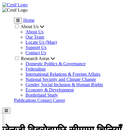
Home
About Us
About Us
Our Team
Locate Us (Map)
Support Us
Contact Us
Research Areas
Domestic Politics & Governance
Federalism
International Relations & Foreign Affairs
National Security and Climate Change
Gender, Social Inclusion & Human Rights
Economy & Development
Borderland Study
Publications
Contact
Career
जेनजी विद्रोहपछि सीमामा चिनियाँ