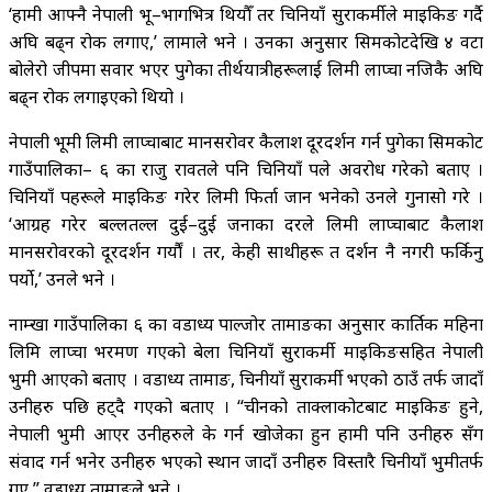
‘हामी आफ्नै नेपाली भू–भागभित्र थियौँ तर चिनियाँ सुरक्षाकर्मीले माइकिङ गर्दै
अघि बढ्न रोक लगाए,’ लामाले भने । उनका अनुसार सिमकोटदेखि ४ वटा
बोलेरो जीपमा सवार भएर पुगेका तीर्थयात्रीहरूलाई लिमी लाप्चा नजिकै अघि
बढ्न रोक लगाइएको थियो ।
नेपाली भूमी लिमी लाप्चाबाट मानसरोवर कैलाश दूरदर्शन गर्न पुगेका सिमकोट
गाउँपालिका– ६ का राजु रावतले पनि चिनियाँ पक्षले अवरोध गरेको बताए ।
चिनियाँ पक्षहरूले माइकिङ गरेर लिमी फिर्ता जान भनेको उनले गुनासो गरे ।
‘आग्रह गरेर बल्लतल्ल दुई–दुई जनाका दरले लिमी लाप्चाबाट कैलाश
मानसरोवरको दूरदर्शन गर्यौं । तर, केही साथीहरू त दर्शन नै नगरी फर्किनु
पर्यो,’ उनले भने ।
नाम्खा गाउँपालिका­ ६ का वडाध्यक्ष पाल्जोर तामाङका अनुसार कार्तिक महिना
लिमि लाप्चा भरमण गएको बेला चिनियाँ सुरक्षाकर्मी माइकिङसहित नेपाली
भुमी आएको बताए । वडाध्यक्ष तामाङ, चिनीयाँ सुरक्षाकर्मी भएको ठाउँ तर्फ जादाँ
उनीहरु पछि हट्दै गएको बताए । “चीनको ताक्लाकोटबाट माइकिङ हुने,
नेपाली भुमी आएर उनीहरुले के गर्न खोजेका हुन हामी पनि उनीहरु सँग
संवाद गर्न भनेर उनीहरु भएको स्थान जादाँ उनीहरु विस्तारै चिनीयाँ भुमीतर्फ
गए,” वडाध्यक्ष तामाङले भने ।