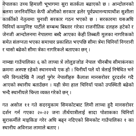
नेपालका उच्च हिमाली भूभागमा सुरक्षा सतर्कता बढाएको छ । आन्दोलनको
बलमा जननिर्वाचित केपी ओलीको सरकार ढलेर पूर्वप्रधानन्यायाधीश सुशीला
कार्कीको नेतृत्वमा चुनावी सरकार गठन भएको छ । सरकारमा यसअघि
चिनियाँ कम्युनिष्ट पार्टीले सम्बन्ध बिस्तार गरेका राजनीतिक दलहरु हटेको र
जेनजी आन्दोलनमा नेपालमा बस्दै आएका केही तिब्बती मुलका नागरिकको
समेत संलग्नता भएका समाचार प्रकाशित भएपछि सीमा क्षेत्रमा चिनियाँ निगरानी
र चासो बढेको सीमा क्षेत्रका नागरिकले बताएका छन् ।
नाम्खा गाउँपालिका ६ को लाप्चा क्षेत्र लोलुङजोङ नेपाल चीनबीच सीमाकंनका
क्रममा अस्पष्ट रहेको स्थानमध्ये एक हो । चिनीयाँ पक्षले यो क्षेत्रलाई निषेधित भने
पनि विगतदेखि नै त्यहाँ पुगेर नेपालीहरु कैलाश मानसरोवर दुरदर्शन गदै
आएको स्थानीय बताउँछन । यही क्षेत्रमा हाल चिनियाँ पक्षाको उपस्थिती बढेको
भन्दै स्थानीयले चिन्ता व्यक्त गरेको छन् ।
गत असोज ११ गते सदरमुकाम सिमकोटबाट लिमी लाप्चा हुदै मानसरोवर
दर्शन गर्न गएका २०‐२२ जना तीर्थयात्रीलाई सादा पोशाकका चिनियाँ
सुरक्षाकर्मीले माइकिङ गरेर अघि बढ्न नदिएको सिमकोट गाउँपालिका १ का
स्थानीय अविनाश लामाले बताए ।