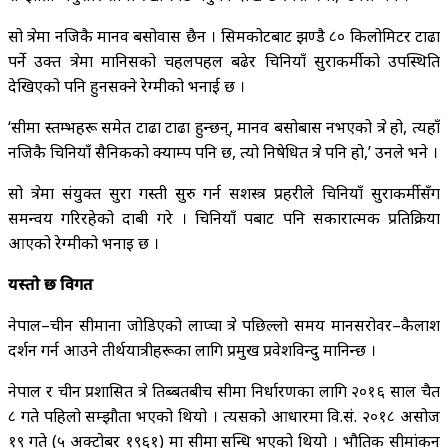
सो क्षेत्रमा नजिकै मानव बसोवास छैन । सिमकोटबाट झण्डै ८० किलोमिटर टाढा
पर्ने उक्त क्षेत्रमा मानिसको चहलपहल बढेर चिनियाँ सुरक्षाकर्मीको उपस्थिति
देखिएको पनि हुनसक्ने रेग्मीको भनाई छ ।
‘सीमा स्तम्भहरू समेत टाढा टाढा हुन्छन्, मानव बसोबास नभएको क्षेत्र हो, त्यहाँ
नजिकै चिनियाँ सैनिकको क्याम्प पनि छ, त्यो निषेधित क्षेत्र पनि हो,’ उनले भने ।
सो क्षेत्रमा संयुक्त सुरक्षा गस्ती सुरु गर्न सशस्त्र प्रहरीले चिनियाँ सुरक्षाकर्मीसँग
समन्वय गरिरहेको दाबी गरे । चिनियाँ पक्षबाट पनि सकारात्मक प्रतिक्रिया
आएको रेग्मीको भनाइ छ ।
यस्तो छ विगत
नेपाल–चीन सीमाना जोडिएको लाप्चा क्षेत्र पछिल्लो समय मानसरोवर–कैलाश
दर्शन गर्न आउने तीर्थयात्रीहरूका लागि प्रमुख प्रवेशविन्दु मानिन्छ ।
नेपाल र चीन प्रशासित क्षेत्र तिब्बतबीच सीमा निर्धारणका लागि २०१६ साल चैत
८ गते पहिलो सम्झौता भएको थियो । त्यसको आधारमा वि.सं. २०१८ असोज
१९ गते (५ अक्टोबर १९६१) मा सीमा सन्धि भएको थियो । भौतिक सीमांकन