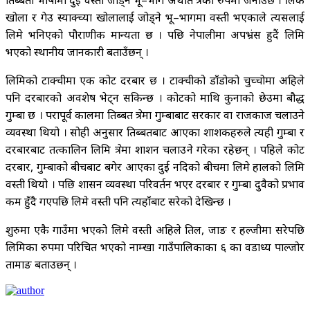
खोला र गेउ स्याक्च्या खोलालाई जोड्ने भू–भागमा वस्ती भएकाले त्यसलाई
लिमे भनिएको पौराणीक मान्यता छ । पछि नेपालीमा अपभ्रंस हुदैं लिमि
भएको स्थानीय जानकारी बताउँछन् ।
लिमिको टाक्चीमा एक कोट दरबार छ । टाक्चीको डाँडोको चुच्चोमा अहिले
पनि दरबारको अवशेष भेट्न सकिन्छ । कोटको माथि कुनाको छेउमा बौद्ध
गुम्बा छ । परापूर्व कालमा तिब्बत क्षेत्रमा गुम्बाबाट सरकार वा राजकाज चलाउने
व्यवस्था थियो । सोही अनुसार तिब्बतबाट आएका शाशकहरुले त्यही गुम्बा र
दरबारबाट तत्कालिन लिमि क्षेत्रमा शाशन चलाउने गरेका रहेछन् । पहिले कोट
दरबार, गुम्बाको बीचबाट बगेर आएका दुई नदिको बीचमा लिमे हालको लिमि
वस्ती थियो । पछि शासन व्यवस्था परिवर्तन भएर दरबार र गुम्बा दुवैको प्रभाव
कम हुँदै गएपछि लिमे वस्ती पनि त्यहाँबाट सरेको देखिन्छ ।
शुरुमा एकै गाउँमा भएको लिमे वस्ती अहिले तिल, जाङ र हल्जीमा सरेपछि
लिमिका रुपमा परिचित भएको नाम्खा गाउँपालिकाका ६ का वडाध्यक्ष पाल्जोर
तामाङ बताउछन् ।