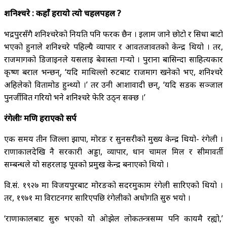
शनिश्चरे : कहाँ हरायो त्यो चहलपहल ?
भद्रपुरसँगै शनिश्चरेको नियति पनि फरक छैन । इलाम जाने छोटो र सिधा बाटो
भएको हुनाले शनिश्चरे पहिल्यै व्यापार र आवतजावतको केन्द्र थियो । तर,
राजमार्गको डिजाइनले यसलाई बेवास्ता गर्‍यो । पुराना बासिन्दा साहित्यकार
कृष्ण बराल भन्छन्, ‘यदि माथिल्लो रुटबाट राजमार्ग खनेको भए, शनिश्चरे
अहिलेको विर्तामोड हुन्थ्यो ।’ तर उनी आशावादी छन्, ‘यदि सडक सञ्जाल
पुनर्जीवित गरियो भने शनिश्चरे फेरि उठ्न सक्छ ।’
रंगेलीः मणि हराएको सर्प
एक समय तीन जिल्ला झापा, मोरङ र सुनसरीको मुख्य केन्द्र थियो- रंगेली ।
राणाकालदेखि नै सरकारी अड्डा, व्यापार, धान चामल मिल र सीमावर्ती
सम्बन्धले यो सहरलाई पूर्वको प्रमुख केन्द्र बनाएको थियो ।
वि.सं. १९२७ मा विजयपुरबाट मोरङको सदरमुकाम रंगेली सारिएको थियो ।
तर, १९७१ मा विराटनगर सारिएपछि रंगेलीको अधोगति सुरु भयो ।
‘राणाकालबाट सुरु भएको यो ओझेल लोकतन्त्रसम्म पनि कायमै रह्यो,’