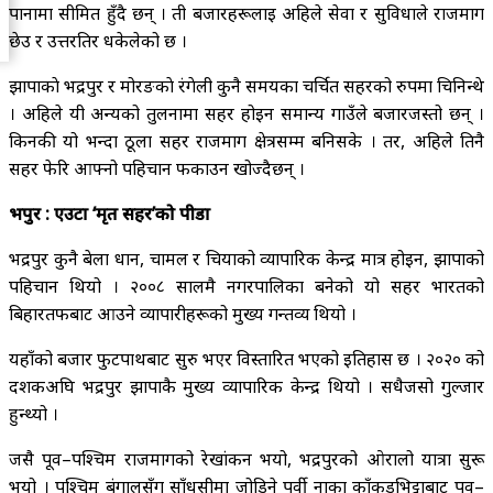
पानामा सीमित हुँदै छन् । ती बजारहरूलाई अहिले सेवा र सुविधाले राजमार्ग
छेउ र उत्तरतिर धकेलेको छ ।
झापाकाे भद्रपुर र मोरङकाे रंगेली कुनै समयका चर्चित सहरको रुपमा चिनिन्थे
। अहिले यी अन्यको तुलनामा सहर होइन समान्य गाउँले बजारजस्तो छन् ।
किनकी यो भन्दा ठूला सहर राजमार्ग क्षेत्रसम्म बनिसके । तर, अहिले तिनै
सहर फेरि आफ्नो पहिचान फर्काउन खोज्दैछन् ।
भद्रपुर : एउटा ‘मृत सहर’को पीडा
भद्रपुर कुनै बेला धान, चामल र चियाको व्यापारिक केन्द्र मात्र होइन, झापाको
पहिचान थियो । २००८ सालमै नगरपालिका बनेको यो सहर भारतको
बिहारतर्फबाट आउने व्यापारीहरूको मुख्य गन्तव्य थियो ।
यहाँको बजार फुटपाथबाट सुरु भएर विस्तारित भएको इतिहास छ । २०२० को
दशकअघि भद्रपुर झापाकै मुख्य व्यापारिक केन्द्र थियो । सधै‌जसो गुल्जार
हुन्थ्यो ।
जसै पूर्व–पश्चिम राजमार्गको रेखांकन भयो, भद्रपुरको ओरालो यात्रा सुरू
भयो । पश्चिम बंगालसँग साँधसीमा जोडिने पूर्वी नाका काँकडभिट्टाबाट पूर्व–