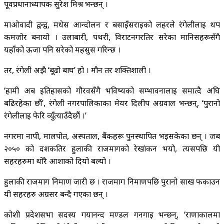
पूर्वप्रधानाध्यापक सुरेश मिश्र भन्छन् ।
माओवादी द्वन्द्व, मधेस आन्दोलन र बसाइँसराइको लहरले रंगेलीलाई थप
कमजोर बनायो । उर्लाबारी, पथरी, विराटनगरतिर सरेका मानिसहरूसँगै
यहाँको ऊर्जा पनि सरेको महसुस गरिन्छ ।
तर, रंगेली अझै ‘बूढो बाघ’ हो । मौन तर शक्तिशाली ।
‘हामी अब इतिहासको गौरवसँगै भविष्यको सम्भावनालाई समात्दै अघि
बढिरहेका छौं’, रंगेली नगरपालिकाका मेयर दिलीप अग्रवाल भन्छन्, ‘पुरानो
रंगेलीलाई फेरि व्युँत्याउँदैछौं ।’
नगरमा नापी, मालपोत, अस्पताल, बैंकहरू पुनर्स्थापित भइसकेका छन् । जब
२०५० को दशकतिर हुलाकी राजमार्गको रेखांकन भयो, त्यसपछि यी
सहरहरुमा थोरै आशाको दियो बल्यो ।
हुलाकी राजमार्ग निर्माण जारी छ । राजमार्ग निर्माणपछि पुरानो साख फर्काउन
यी सहरहरु अग्रसर बन्दै गएका छन् ।
कोशी प्रदेशसभा सदस्य गयानन्द मण्डल गनगाई भन्छन्, ‘राणाकालमा