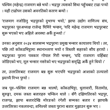
पश्चिम (महेन्द्र) राजमार्ग बन्ने भयो । भद्रपुर त्यसको सिधा पहुँचबाट टाढा पर्‍यो
। यही टाढोपन उसको अवनतिको कारण बन्यो ।
‘राजमार्ग नजोडिनु भद्रपुरको दुर्भाग्य भयो,’ झापा उद्योग वाणिज्य संघ,
भद्रपुरका पूर्वअध्यक्ष राजेन्द्र घिमिरे भन्छन्, ‘यदि महेन्द्र राजमार्ग भद्रपुरबाट
सुरू भएको भए अहिले अवस्था अर्कै हुन्थ्यो ।’
उनका अनुसार २०३४ सालसम्म भद्रपुरमा प्रमुख भन्सार कार्यालय थियो । तर,
पछि त्यो काँकडभिट्टामा स्थानान्तरण भयो र विस्तारै सहरको सौर्य हरायो ।
भद्रपुरका पुराना पत्रकार गोपाल गिरी भन्छन्, ‘यदि राजमार्ग यहिँबाट
जोडिएको भए, मूल भन्सार नसरेको भए भद्रपुरको समृद्धि अर्कै हुने थियो ।’
तर, उत्तरतिरबाट राजमार्ग बन्न सुरू भएपनि भद्रपुरको आशाको उज्यालो
झ्याप्पै निभ्न पुग्यो ।
जब पूर्व–पश्चिम राजमार्ग बन्न थाल्यो, काँकडभिट्टा, धुलावारी, विर्तामोड,
सुरुङ्गा, दमक जस्ता बजारहरु चम्किन थाले । सँगै दक्षिणतिरको भद्रपुर,
राजगढ, झापा बजारदेखि मोरङको रंगेली सम्मका बजार र झापाकै
उत्तरतिरका नकलवन्दा, शनिश्चरे जस्ता पुराना बजार मुर्झाउन सुरू भए ।