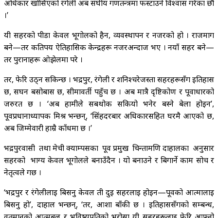
अधिकार खोसिएको रंगेली अब संघीय गणतन्त्रमा फस्टाउने विश्वास गरेका छौ
।’
यी सहरको पीडा केवल भूगोलको हैन, व्यवस्थापन र नजरको हो । राजमार्ग
बने—तर कतिपय ऐतिहासिक केन्द्रहरू नजरअन्दाज भए । नयाँ सहर बने—
तर पुरानाहरू ओझेलमा परे ।
तर, फेरि उठ्न सकिन्छ । भद्रपुर, रंगेली र शनिश्चरेजस्ता सहरहरूसँग इतिहास
छ, सघन बसोबास छ, सीमावर्ती पहुँच छ । अब मात्रै दृष्टिकोण र पूर्वाधारको
जरुरत छ । ‘अब हामीले सबथोक सकियो भनेर बस्ने बेला होइन’,
पूर्वप्रधानाध्यापक मिश्र भन्छन्, ‘सिंहदरबार अधिकारसहित घरमै आएको छ,
अब जिम्मेवारी हाम्रै काँधमा छ ।’
भद्रपुरवासी तथा मेची क्याम्पसका पूर्व प्रमुख चिन्तामणि दाहालका अनुसार
सहरको भाग्य केवल भूगोलले बनाउँदैन । यो बनाउने र बिगार्ने काम सोच र
नेतृत्वले गर्छ ।
‘भद्रपुर र रंगेलीलाई बिर्सनु केवल ती दुई सहरलाई होइन—पूर्वको आत्मालाई
बिर्सनु हो’, दाहाल भन्छन्, ‘तर, आशा बाँकी छ । इतिहाससँगको सम्बन्ध,
वर्तमानको आत्मबल र भविष्यप्रतिको भरोसा यी सहरहरूलाई फेरि आफ्नो