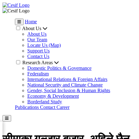
Home
About Us
About Us
Our Team
Locate Us (Map)
Support Us
Contact Us
Research Areas
Domestic Politics & Governance
Federalism
International Relations & Foreign Affairs
National Security and Climate Change
Gender, Social Inclusion & Human Rights
Economy & Development
Borderland Study
Publications
Contact
Career
सीमाका गुल्जार बजार, अहिले छैन