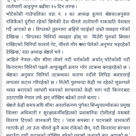
तातोपानी आइपुग्न बढीमा १५ दिन लाग्छ ।
भोटेकोसी गाउँपालिका वडा नं. २ का अध्यक्ष कुमार श्रेष्ठकाअनुसार
नजिकैको दूरीमा रहेको छिमेकी देश चीनले तातोपानी नाकाप्रति वेवास्ता
गर्दै आएको छ । विगतको तुलनामा अहिले पराईको जस्तै व्यवहार गरेको
देखिन्छ । ‘विगतका चिनियाँ व्यवहार होस् या मितेरी पुलको बिचमा
राखिएको चिनियाँ फलामे गेट, चीनले मौन रुपमा पेलेको अनुभव भइरहेकोे
देखिन्छ,’ वडा अध्यक्ष श्रेष्ठले भने ।
आहिले नेपाल–चीन सीमा तोक्ने नदी धर्मकोशी अर्थात् भोटेकोशी नदी
किनारामा चिनियाँ पक्षले आफुखुशी ढलान गरेर तटबन्ध बनाइरहेको छ ।
श्रेष्ठका अनुसार चिनियाँ तटबन्धका कारण नदीले लिपिङ बजारलार्ई
लगातार कटान गरिरहेको छ । मितेरी पुलभन्दा केही पर रहेको भूकम्पले
ध्वस्त बनाएको व्यापारी भवनको संरचनाको केही भाग नदी किनारबाट
उठाएपछि नेपाल तर्फ झन् जोखिम बढेको उनले बताए ।
श्रेष्ठले केही समयअघि सीमा अवलोकनमा पुगेका सिन्धुपाल्चोकका प्रमुख
जिल्ला अधिकारी र सुरक्षाकर्मीसहितको प्रशासनिक टोलीलाई यसबारे
विवरण दिएको जानकारी दिए । ‘त्यस समस्या र घटनाबारे जानकारी
गराएकै हो ,तर उता चीनले कुनै काम रोकेको छैन्, नदी किनारमा संरचना
बनाउँदा वारी कटानको जोखिम बढेको गुनासो जताततै बाट आएको छ,’