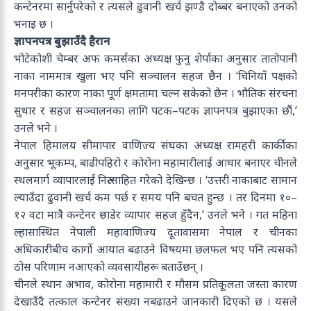
कन्टेनरमा सार्नुपरेको र त्यसले ढुवानी खर्च झण्डै दोब्बर बनाएको उनको
भनाइ छ ।
ज्ञापनपत्र बुझाउँदै हैरान
भोटेकोशी चेम्बर अफ कमर्सका अध्यक्ष फुनु शेर्पाका अनुसार तातोपानी
नाका नाममात्र खुला भए पनि सञ्चालन सहज छैन । ‘चिनियाँ पक्षको
मनपरीका कारण नाका पूर्ण क्षमतामा चल्न सकेको छैन । भौतिक संरचना
सुधार र सहज सञ्चालनका लागि पटक–पटक ज्ञापनपत्र बुझाएका छौं,’
उनले भने ।
नेपाल हिमालय सीमापार वाणिज्य संघका अध्यक्ष रामहरी कार्कीका
अनुसार भूकम्प, बाढीपहिरो र कोरोना महामारीलाई आधार बनाएर चीनले
स्थलमार्ग व्यापारलाई निरुत्साहित गरेको देखिन्छ । ‘उत्तरी नाकाबाट सामान
ल्याउँदा ढुवानी खर्च कम पर्छ र समय पनि बचत हुन्छ । तर दिनमा १०–
१२ वटा मात्रै कन्टेनर छाडेर व्यापार सहज हुँदैन,’ उनले भने । गत महिना
ल्हासास्थित नेपाली महावाणिज्य दूतावासमा नेपाल र चीनका
अधिकारीबीच कार्गो आयात बढाउने विषयमा छलफल भए पनि त्यसको
ठोस परिणाम नआएको व्यवसायीहरू बताउँछन् ।
चीनले स्थान अभाव, कोरोना महामारी र मौसम प्रतिकूलता जस्ता कारण
देखाउँदै तत्काल कन्टेनर संख्या नबढाउने जानकारी दिएको छ । यसले