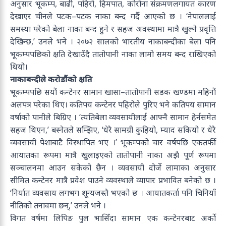
अनुसार भूकम्प, बाढी, पहिरो, हिमपात, कोरोना संक्रमणलगायत कारण
देखाएर चीनले पटक–पटक नाका बन्द गर्दै आएको छ । ‘नेपाललाई
समस्या परेको बेला नाका बन्द हुने र सहज अवस्थामा मात्रै खुल्ने प्रवृत्ति
देखिन्छ,’ उनले भने । २०७२ सालको भारतीय नाकाबन्दीका बेला पनि
भूकम्पपछिको क्षति देखाउँदै तातोपानी नाका लामो समय बन्द राखिएको
थियो।
नाकाबन्दीले करोडौंको क्षति
भूकम्पपछि सयौं कन्टेनर सामान खासा–तातोपानी सडक खण्डमा महिनौं
अलपत्र परेका थिए। कतिपय कन्टेनर पहिरोले पुरिए भने कतिपय सामान
वर्षाको पानीले बिग्रिए । ‘त्यतिबेला व्यवसायीलाई आफ्नै सामान हेर्नसमेत
सहज थिएन,’ बस्नेतले सम्झिए, ‘धेरै सामग्री कुहियो, म्याद सकियो र धेरै
व्यवसायी पेशाबाटै विस्थापित भए ।’ भूकम्पको चार वर्षपछि एकतर्फी
आयातका रूपमा मात्रै खुलाइएको तातोपानी नाका अझै पूर्ण रूपमा
सञ्चालनमा आउन सकेको छैन । व्यवसायी दोर्जे लामाका अनुसार
सीमित कन्टेनर मात्रै प्रवेश पाउने व्यवस्थाले व्यापार प्रभावित बनेको छ ।
‘निर्यात व्यवसाय लगभग शून्यजस्तै भएको छ । आयातकर्ता पनि चिनियाँ
नीतिको तनावमा छन्,’ उनले भने ।
विगत वर्षमा लिपिङ पुल भासिँदा सामान एक कन्टेनरबाट अर्को