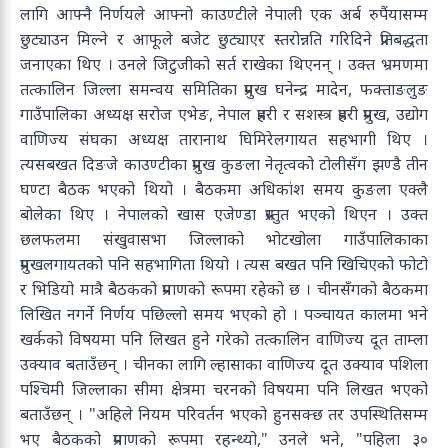
लागि आफ्नै निर्णयले आफ्नो काउण्टीले नेपाली एक अर्ब रुपैंयासम्म
छुट्याउन मिल्ने र आफूले बजेट छुट्याएर स्तरोन्नति गरिदिने प्रतिबद्धता
जनाएका थिए । उनले जिटुजीको सर्त राखेका थिएनन् । उक्त भ्रमणमा
तत्कालिन जिल्ला समन्वय समितिका प्रमुख घनेन्द्र मादेन, फक्ताङलुङ
गाउँपालिका अध्यक्ष सरोज एभेङ, नेपाल प्रहरी र सशस्त्र प्रहरी प्रमुख, उद्योग
वाणिज्य संघका अध्यक्ष तारानाथ घिमिरेलगायत सहभागी थिए ।
त्यसबखत दिङजे काउण्टीका प्रमुख कुङला नेतृत्वको टोलीसँग झण्डै तीन
घण्टा बैठक भएको थियो । बैठकमा अधिकांश समय कुङला एक्लै
बोलेका थिए । नेपालको खास एजेण्डा प्रस्तुत भएको थिएन । उक्त
छलफलमा संखुवासभा जिल्लाको भोटखोला गाउँपालिकाका
प्रमुखलगायतको पनि सहभागिता थियो । त्यस बखत पनि खिचिएको फोटो
र भिडियो मात्रै बैठकको प्रमाणको रूपमा रहेको छ । चीनसँगको बैठकमा
लिखित नगर्ने निर्णय पछिल्लो समय भएको हो । पञ्चायत कालमा भने
खर्कको विषयमा पनि लिखत हुने गरेको तत्कालिन वाणिज्य दूत ताम्ला
उक्याव बताउँछन् । चीनका लागि ल्हासाका वाणिज्य दूत उक्याव पशिला
पश्चिमी जिल्लाका सीमा क्षेत्रमा चरनको विषयमा पनि लिखत भएको
बताउँछन् । "अहिले नियम परिवर्तन भएको हुनसक्छ तर उपस्थितिसम्म
भए बैठकको प्रमाणको रूपमा रहन्थ्यो," उनले भने, "पहिला ३०