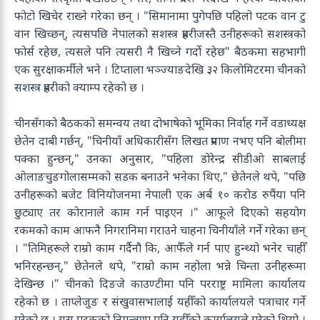
फोटो खिचेर राख्ने गरेका छन् । "सिमानामा पुगेपछि पहिलो पटक वान टु
वान खिच्छन्, त्यसपछि नेपालको सशस्त्र प्रहरीजस्तै उनीहरूको सशस्त्रको
फोर्स रहेछ, त्यसले पनि त्यसरी नै खिच्ने गर्दो रहेछ" बैठकमा सहभागी
एक सुरक्षाकर्मीले भने । टिप्ताला भञ्ज्याङदेखि ३२ किलोमिटरमा चीनको
सशस्त्र प्रहरीको क्याम्प रहेको छ ।
चीनसँगको बैठकको समन्वय तथा दोभाषेको भूमिका निर्वाह गर्ने वडाध्यक्ष
छेतेन दाबी गर्छन्, "चिनीयाँ अधिकारीसँग लिखत प्रमाण नभए पनि बोलीमा
पक्का हुन्छन्," उनका अनुसार, "पहिला डोरेन्द्र सीडीओ साबलाई
ओलाङचुङगोलासम्मको सडक बनाउने भनेका थिए," छेतेनले थपे, "पछि
उनीहरूको बजेट विनियोजनमा नेपाली एक अर्ब १० करोड रुपैंया पनि
छुट्याए तर कोरानाले काम गर्न पाइएन ।" आफूले दिएको सहयोग
रकमको काम आफनै निगरानिमा गराउने चाहना चिनीयाँले गर्ने गरेका छन्
। "तिमिहरूले राम्रो काम गर्दैनौ कि, आफैँले गर्न पाए हुन्थ्यो भनेर चाहीँ
भनिरहन्छन्," छेतेनले थपे, "राम्रो काम नहोला भन्ने चिन्ता उनीहरूमा
देखिन्छ ।" चीनको दिङजे काउण्टीमा पनि परराष्ट्र मामिला कार्यालय
रहेको छ । ताप्लेजुङ र संखुवासभालाई यहीँको कार्यालयले पत्राचार गर्ने
गरेको छ । यस पटकको निमन्त्रणा पनि यहीँको कार्यालयले गरेको थियो ।