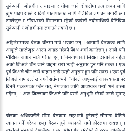
सुकेपानी, जोङगीन र याङमा र गोला जाने दोबाटोमा तत्कालका लागि
ह्युम पाइप राख्ने र दिगो यातायातका लागि बेलिब्रिज लगाउने तयारी छ ।
ताप्लेजुङ र पाँचथरको सिमानामा रहेको कावेली नदीमाथिको बेलिब्रिज
सुकेपानी र जोङगीनमा लगाउने तयारी छ ।
अहिलेसम्मका बैठक चीनमा मात्रै भएका छन् । आगामी बैठकका लागि
आफूले ताप्लेजुङ आउन आग्रह गरेको प्रजिअ शर्मा बताउँछन् । उनले पनि
मौखिक आग्रह मात्रै गरेका हुन् । निमन्त्रणाको लिखत दस्तावेज नहुँदा
अर्को प्रजिअले चीन जाने चाहना राखे त्यही अनुसार हुन पनि सक्छ । एक
पूर्व प्रजिअले चीन जाने चाहना राखे त्यही अनुसार हुन पनि सक्छ । एक पूर्व
प्रजिअले नाम उल्लेख नगर्ने सर्तमा भने, "चीनले आफूलाई आवश्यकता परे
दिनमै पटकपटक फोन गर्छ, नेपालका लागि आवश्यक पर्‍यो भने वास्ता
गर्दैनन् ।" अरू जिल्लाका प्रजिअले पनि यस्तो अनुभूति गरेको उनले सुनाए
।
चीनका अधिकारीले सीमा बैठकमा सहभागी हुनेलाई सीमाना देखिनै
स्वागत गर्ने गरेका छन्। बैठक हुने स्थानको राम्रो होटलमा राख्छन् ।
त्यहाँको संस्कृति देखाउँछन् । तर, सीमा प्रवेश गरेदेखि नै हरेक व्यक्तिको