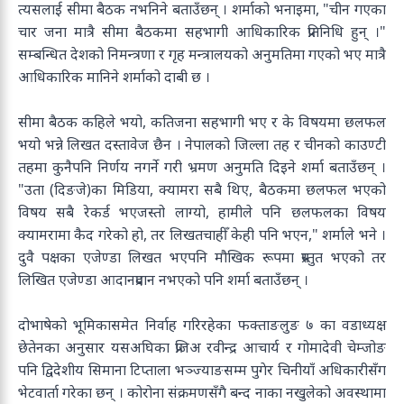
त्यसलाई सीमा बैठक नभनिने बताउँछन् । शर्माको भनाइमा, "चीन गएका
चार जना मात्रै सीमा बैठकमा सहभागी आधिकारिक प्रतिनिधि हुन् ।"
सम्बन्धित देशको निमन्त्रणा र गृह मन्त्रालयको अनुमतिमा गएको भए मात्रै
आधिकारिक मानिने शर्माको दाबी छ ।
सीमा बैठक कहिले भयो, कतिजना सहभागी भए र के विषयमा छलफल
भयो भन्ने लिखत दस्तावेज छैन । नेपालको जिल्ला तह र चीनको काउण्टी
तहमा कुनैपनि निर्णय नगर्ने गरी भ्रमण अनुमति दिइने शर्मा बताउँछन् ।
"उता (दिङजे)का मिडिया, क्यामरा सबै थिए, बैठकमा छलफल भएको
विषय सबै रेकर्ड भएजस्तो लाग्यो, हामीले पनि छलफलका विषय
क्यामरामा कैद गरेको हो, तर लिखतचाहीँ केही पनि भएन," शर्माले भने ।
दुवै पक्षका एजेण्डा लिखत भएपनि मौखिक रूपमा प्रस्तुत भएको तर
लिखित एजेण्डा आदानप्रदान नभएको पनि शर्मा बताउँछन् ।
दोभाषेको भूमिकासमेत निर्वाह गरिरहेका फक्ताङलुङ ७ का वडाध्यक्ष
छेतेनका अनुसार यसअघिका प्रजिअ रवीन्द्र आचार्य र गोमादेवी चेम्जोङ
पनि द्विदेशीय सिमाना टिप्ताला भञ्ज्याङसम्म पुगेर चिनीयाँ अधिकारीसँग
भेटवार्ता गरेका छन् । कोरोना संक्रमणसँगै बन्द नाका नखुलेको अवस्थामा