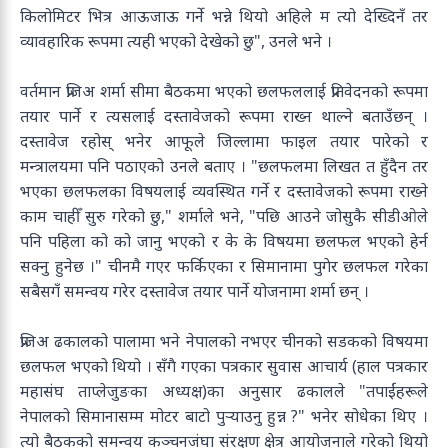
किलोमिटर भित्र आऊजाऊ गर्ने भन्ने थियो अहिले म त्यो देख्दिनँ तर
व्यावहारिक रूपमा त्यही भएको देखेको छु", उनले भने ।
वर्तमान प्रजिअ शर्मा सीमा बैठकमा भएको छलफललाई प्रतिवेदनको रूपमा
तयार पार्ने र त्यसलाई दस्तावेजको रूपमा राख्न थाल्ने बताउँछन् ।
दस्तावेज रहोस् भनेर आफूले जिल्लामा फाइल तयार पारेको र
मन्त्रालयमा पनि पठाएको उनले बताए । "छलफलमा लिखत त हुँदैन तर
भएका छलफलका विषयलाई व्यवस्थित गर्ने र दस्तावेजको रूपमा राख्ने
काम चाहीँ सुरु गरेको छु," शर्माले भने, "पछि आउने जोसुकै सीडीओले
पनि पहिला को को जानु भएको र के के विषयमा छलफल भएको हेर्न
सक्नु हुनेछ ।" चीनमै गएर फर्किएका र सिमानामा पुगेर छलफल गरेका
सबैसगँ समन्वय गरेर दस्तावेज तयार पार्ने योजनामा शर्मा छन् ।
प्रजिअ ढकालको पालामा भने नेपालको नभएर चीनको सडकको विषयमा
छलफल भएको थियो । सँगै गएका पत्रकार सुवास आचार्य (हाल पत्रकार
महासंघ ताप्लेजुङका अध्यक्ष)का अनुसार ढकालले "तपाईंहरूले
नेपालको सिमानासम्म मोटर बाटो पुर्‍याउनु हुन्न ?" भनेर सोधेका थिए ।
त्यो बैठकको समन्वय कञ्चनजंघा संरक्षण क्षेत्र आयोजनाले गरेको थियो