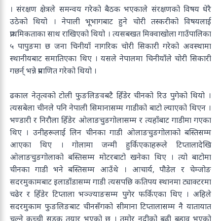
। संरक्षण क्षेत्रले समन्वय गरेको बैठक भएकाले संरक्षणको विषय धेरै
उठेको थियो । नेपाली भूभागबाट हुने चोरी तस्करीको विषयलाई
प्राथमिकताका साथ राखिएको थियो । त्यसबखत मिक्वाखोला गाउँपालिका
५ पापुङमा छ जना चिनीयाँ नागरिक चोरी सिकारी गरेको अवस्थामा
स्थानीयबाट समातिएका थिए । यसले नेपालमा चिनीयाँले चोरी सिकारी
गछर्न् भन्ने प्रमाणित गरेको थियो ।
ढकाल नेतृत्वको टोली फुङलिङवबटै हिँडेर चीनको रिउ पुगेको थियो ।
त्यसबेला चीनले पनि नेपाली सिमानासम्म गाडीको बाटो ल्याएको थिएन ।
भण्डारी र निरौला हिँडेर ओलाङचुङगोलासम्म र त्यहाँबाट गाडीमा गएका
थिए । उनीहरूलाई लिन चीनका गाडी ओलाङचुङगोलाको बस्तिसम्म
आएका थिए । गोलामा जन्मी हुर्किएकाहरूले टिप्तालादेखि
ओलाङचुङगोलाको बस्तिसम्म मोटरबाटो खनेका थिए । त्यो बाटोमा
चीनका गाडी भने बस्तिसम्म आउँथे । आचार्य, पौडेल र चेम्जोङ
सदरमुकामबाट इलाडाँडासम्म गाडी त्यसपछि कतिपय स्थानमा ट्याक्टरमा
चढेर र हिँडेर टिप्ताला भञ्ज्याङसम्म पुगेर फर्किएका थिए । अहिले
सदरमुकाम फुङलिङबाट चीनसँगको सीमाना टिप्तालासम्म नै यातायात
चल्ने कच्ची सडक तयार भएको छ । तमोर नदीको बढी बहाव भएको