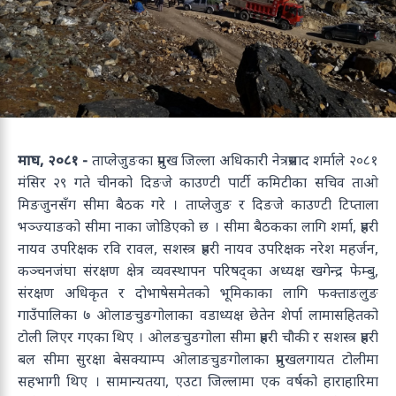
माघ, २०८१ -
ताप्लेजुङका प्रमुख जिल्ला अधिकारी नेत्रप्रसाद शर्माले २०८१
मंसिर २९ गते चीनको दिङजे काउण्टी पार्टी कमिटीका सचिव ताओ
मिङजुनसँग सीमा बैठक गरे । ताप्लेजुङ र दिङजे काउण्टी टिप्ताला
भञ्ज्याङको सीमा नाका जोडिएको छ । सीमा बैठकका लागि शर्मा, प्रहरी
नायव उपरिक्षक रवि रावल, सशस्त्र प्रहरी नायव उपरिक्षक नरेश महर्जन,
कञ्चनजंघा संरक्षण क्षेत्र व्यवस्थापन परिषद्का अध्यक्ष खगेन्द्र फेम्बु,
संरक्षण अधिकृत र दोभाषेसमेतको भूमिकाका लागि फक्ताङलुङ
गाउँपालिका ७ ओलाङचुङगोलाका वडाध्यक्ष छेतेन शेर्पा लामासहितको
टोली लिएर गएका थिए । ओलङचुङगोला सीमा प्रहरी चौकी र सशस्त्र प्रहरी
बल सीमा सुरक्षा बेसक्याम्प ओलाङचुङगोलाका प्रमुखलगायत टोलीमा
सहभागी थिए । सामान्यतया, एउटा जिल्लामा एक वर्षको हाराहारिमा