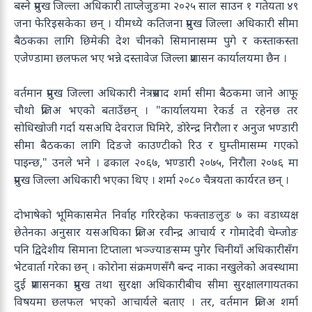
बस्ने प्रमुख जिल्ला अधिकारी ताप्लेजुङमा २०२५ साल साउन १ गतेयता ४९
जना फेरिइसकेका छन् । यीमध्ये कतिजना प्रमुख जिल्ला अधिकारी सीमा
बैठकका लागि छिमेकी देश चीनको सिमानासम्म पुगे र कस्ताकस्ता
एजेण्डामा छलफल भए भन्ने दस्तावेज जिल्ला प्रशासन कार्यालयमा छैन ।
वर्तमान प्रमुख जिल्ला अधिकारी नेत्रप्रसाद शर्मा सीमा बैठकमा जाने आफू
चौथो प्रजिअ भएको बताउँछन् । "कार्यालयमा रेकर्ड त रहेनछ तर
सोधिखोजी गर्दा यसअघि देवराज घिमिरे, डोरेन्द्र निरौला र अनुज भण्डारी
सीमा बैठकका लागि दिङजे काउण्टीको रिउ र घुम्तीमासम्म गएको
पाइन्छ," उनले भने । ढकाल २०६७, भण्डारी २०७५, निरौला २०७६ मा
प्रमुख जिल्ला अधिकारी भएका थिए । शर्मा २०८० चैत्रयता कार्यरत छन् ।
दोभाषेको भूमिकासमेत निर्वाह गरिरहेका फक्ताङलुङ ७ का वडाध्यक्ष
छेतेनका अनुसार यसअघिका प्रजिअ रवीन्द्र आचार्य र गोमादेवी चेम्जोङ
पनि द्विदेशीय सिमाना टिप्ताला भञ्ज्याङसम्म पुगेर चिनीयाँ अधिकारीसँग
भेटवार्ता गरेका छन् । कोरोना संक्रमणसँगै बन्द नाका नखुलेको अवस्थामा
दुई प्रशासनका प्रमुख तथा सुरक्षा अधिकारीबीच सीमा सुरक्षालगायतका
विषयमा छलफल भएको आचार्यले बताए । तर, वर्तमान प्रजिअ शर्मा