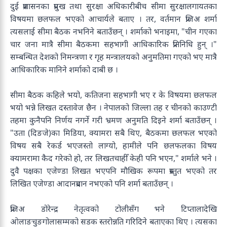
दुई प्रशासनका प्रमुख तथा सुरक्षा अधिकारीबीच सीमा सुरक्षालगायतका
विषयमा छलफल भएको आचार्यले बताए । तर, वर्तमान प्रजिअ शर्मा
त्यसलाई सीमा बैठक नभनिने बताउँछन् । शर्माको भनाइमा, "चीन गएका
चार जना मात्रै सीमा बैठकमा सहभागी आधिकारिक प्रतिनिधि हुन् ।"
सम्बन्धित देशको निमन्त्रणा र गृह मन्त्रालयको अनुमतिमा गएको भए मात्रै
आधिकारिक मानिने शर्माको दाबी छ ।
सीमा बैठक कहिले भयो, कतिजना सहभागी भए र के विषयमा छलफल
भयो भन्ने लिखत दस्तावेज छैन । नेपालको जिल्ला तह र चीनको काउण्टी
तहमा कुनैपनि निर्णय नगर्ने गरी भ्रमण अनुमति दिइने शर्मा बताउँछन् ।
"उता (दिङजे)का मिडिया, क्यामरा सबै थिए, बैठकमा छलफल भएको
विषय सबै रेकर्ड भएजस्तो लाग्यो, हामीले पनि छलफलका विषय
क्यामरामा कैद गरेको हो, तर लिखतचाहीँ केही पनि भएन," शर्माले भने ।
दुवै पक्षका एजेण्डा लिखत भएपनि मौखिक रूपमा प्रस्तुत भएको तर
लिखित एजेण्डा आदानप्रदान नभएको पनि शर्मा बताउँछन् ।
प्रजिअ डोरेन्द्र नेतृत्वको टोलीसँग भने टिप्तालादेखि
ओलाङचुङगोलासम्मको सडक स्तरोन्नति गरिदिने बताएका थिए । त्यसका