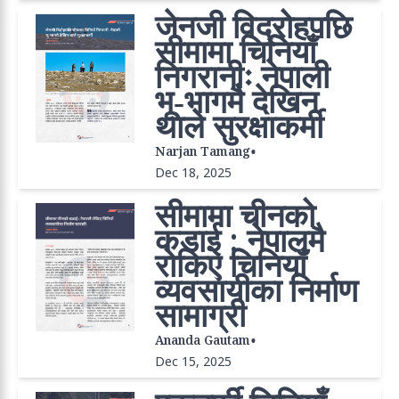
जेनजी विद्रोहपछि
सीमामा चिनियाँ
निगरानीः नेपाली
भू‐भागमै देखिन
थाले सुरक्षाकर्मी
•
Narjan Tamang
Dec 18, 2025
सीमामा चीनको
कडाई : नेपालमै
रोकिए चिनियाँ
व्यवसायीका निर्माण
सामाग्री
•
Ananda Gautam
Dec 15, 2025