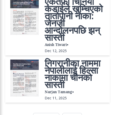
एकतर्फी चिनियाँ
कडाईले खुम्चिएको
तातोपानी नाका:
जेनजी
आन्दोलनपछि झन्
सास्ती
•
Anish Tiwari
Dec 12, 2025
निगरानीका नाममा
नेपालीलाई हिल्सा
नाकामा चीनको
सास्ती
•
Narjan Tamang
Dec 11, 2025